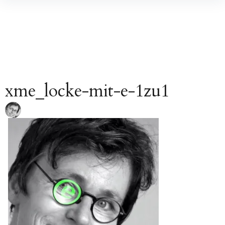
Inhalte
überspringen
xme_locke-mit-e-1zu1
Beitragsnavigation