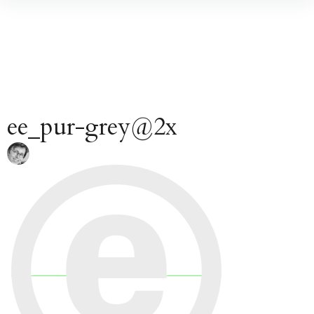
Inhalte
überspringen
ee_pur-grey@2x
Beitragsnavigation